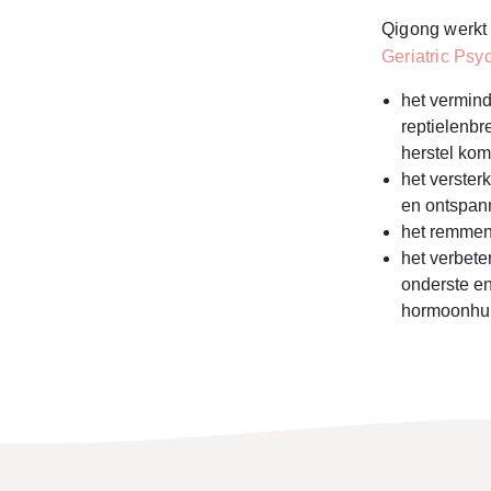
Qigong werkt 
Geriatric Psyc
het vermin
reptielenbr
herstel komt
het verster
en ontspann
het remmen
het verbete
onderste en
hormoonhui