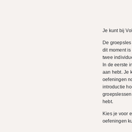
Je kunt bij V
De groepsles 
dit moment is
twee individu
In de eerste 
aan hebt. Je 
oefeningen no
introductie h
groepslessen 
hebt.
Kies je voor e
oefeningen k