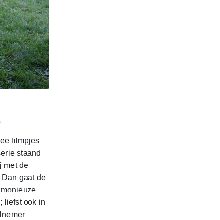
t
ee filmpjes
serie staand
ij met de
. Dan gaat de
armonieuze
liefst ook in
elnemer