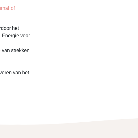
rnal of
rdoor het
. Energie voor
e
van strekken
iveren van het