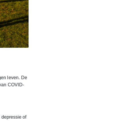
gen leven. De
n van COVID-
, depressie of