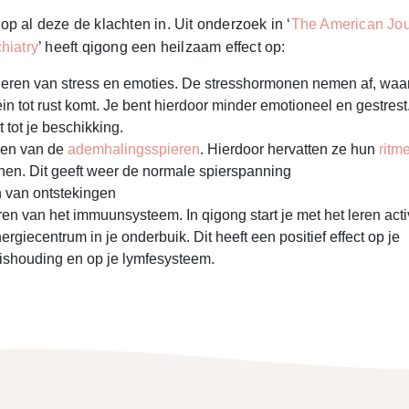
op al deze de klachten in. Uit onderzoek in ‘
The American Jou
hiatry
’ heeft qigong een heilzaam effect op:
deren van stress en emoties. De stresshormonen nemen af, waa
ein tot rust komt. Je bent hierdoor minder emotioneel en gestrest
 tot je beschikking.
ken van de
ademhalingsspieren
. Hierdoor hervatten ze hun
ritm
en. Dit geeft weer de normale spierspanning
 van ontstekingen
ren van het immuunsysteem. In qigong start je met het leren act
ergiecentrum in je onderbuik. Dit heeft een positief effect op je
shouding en op je lymfesysteem.