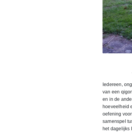
Iedereen, ong
van een qigon
en in de ander
hoeveelheid e
oefening voor
samenspel tus
het dagelijks