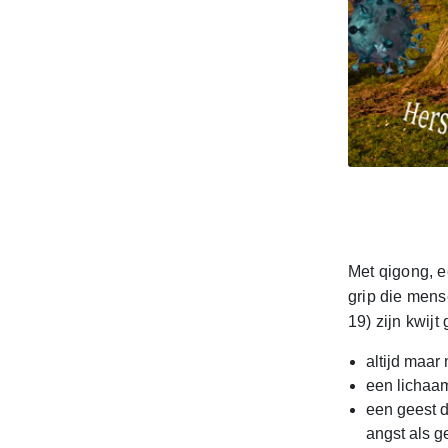
Met qigong, e
grip die mens
19) zijn kwijt
altijd maar
een lichaam
een geest d
angst als g