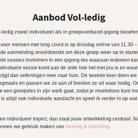
Aanbod Vol-ledig
ol-ledig zowel individueel als in groepsverband qigong beoefe
voor mensen met long covid is op dinsdag online van 11.30 –
 de aanmelding onvoldoende om deze groep weer op te starten
ele sessies instromen in een qigong-les waaraan iedereen k
individuele sessie komt aan de orde hoe het met jou is en waar
krijgt dan oefeningen mee naar huis. De tweede keer doen we
gmaals en passen we ze aan of breiden ze uit waar nodig. Ook
oe een groepsles in zijn werk gaat, zodat je moeiteloos kunt in
is altijd ook individuele aandacht en speel ik verder in op wat
en individueel traject, dan staat jouw ontwikkeling centraal. N
unnen we gebruik maken van
healing & coaching
.