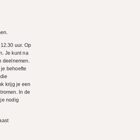
nen.
 12.30 uur. Op
. Je kunt na
an deelnemen.
 je behoefte
 die
 krijg je een
stromen. In de
 je nodig
aast