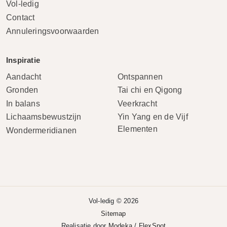
Vol-ledig
Contact
Annuleringsvoorwaarden
Inspiratie
Aandacht
Ontspannen
Gronden
Tai chi en Qigong
In balans
Veerkracht
Lichaamsbewustzijn
Yin Yang en de Vijf
Elementen
Wondermeridianen
Vol-ledig © 2026
Sitemap
Realisatie door
Modeka
/
FlexSpot