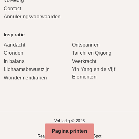
Vol-ledig
Contact
Annuleringsvoorwaarden
Inspiratie
Aandacht
Ontspannen
Gronden
Tai chi en Qigong
In balans
Veerkracht
Lichaamsbewustzijn
Yin Yang en de Vijf
Elementen
Wondermeridianen
Vol-ledig © 2026
Sitemap
Pagina printen
Realisatie door
Modeka
/
FlexSpot